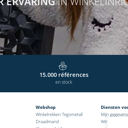
AR ERVARING
IN WINKELINRI
15.000
références
en stock
Webshop
Diensten vo
Winkelrekken Tegometall
Mijn gegevens
Draadmand
Winkelmandje