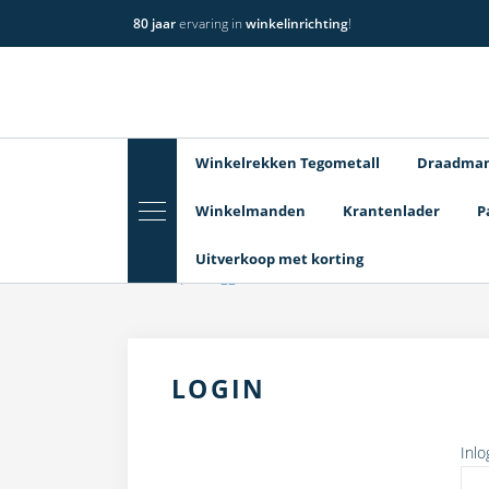
80 jaar
ervaring in
winkelinrichting
!
Winkelrekken Tegometall
Draadma
Winkelmanden
Krantenlader
P
Uitverkoop met korting
Home
Inloggen
LOGIN
Inl