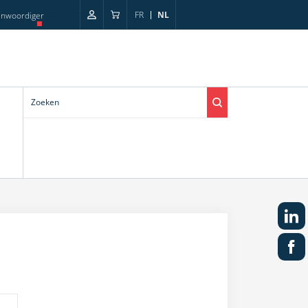
FR
NL
enwoordiger