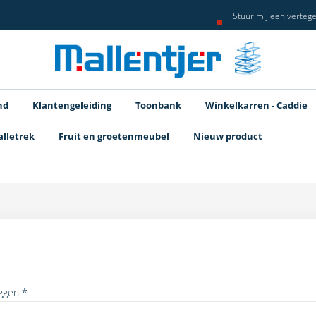
Stuur mij een verteg
nd
Klantengeleiding
Toonbank
Winkelkarren - Caddie
alletrek
Fruit en groetenmeubel
Nieuw product
oggen
*