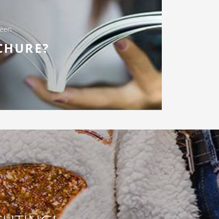
 een
CHURE?