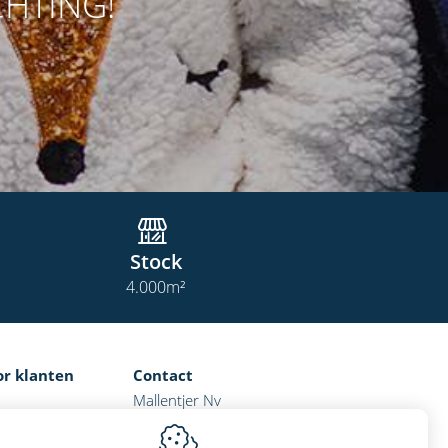
CHTING!
Stock
4.000
m²
or klanten
Contact
Mallentjer Nv
Mechelstraat 24