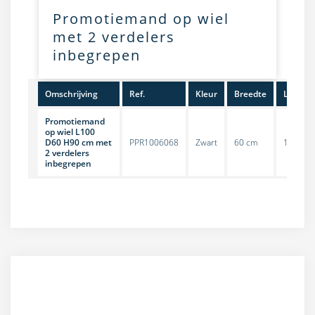
Promotiemand op wiel
met 2 verdelers
inbegrepen
Omschrijving
Ref.
Kleur
Breedte
Lengte
Promotiemand
op wiel L100
D60 H90 cm met
PPR1006068
Zwart
60 cm
100 cm
2 verdelers
inbegrepen