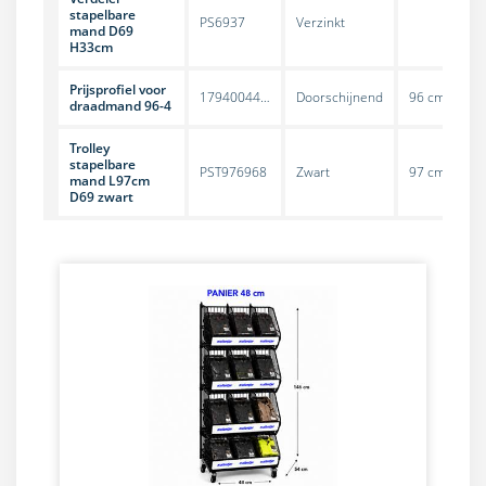
stapelbare
PS6937
Verzinkt
mand D69
H33cm
Prijsprofiel voor
17940044…
Doorschijnend
96 cm
draadmand 96-4
Trolley
stapelbare
PST976968
Zwart
97 cm
mand L97cm
D69 zwart