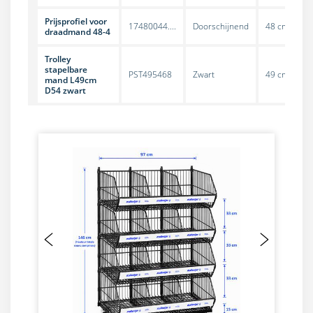
Prijsprofiel voor
17480044....
Doorschijnend
48 cm
draadmand 48-4
Trolley
stapelbare
PST495468
Zwart
49 cm
mand L49cm
D54 zwart