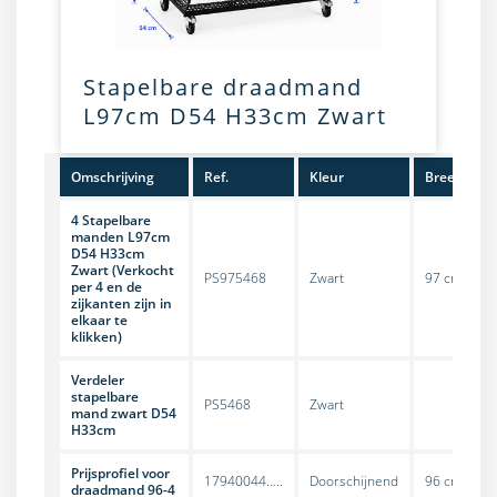
Stapelbare draadmand
L97cm D54 H33cm Zwart
Omschrijving
Ref.
Kleur
Breedte
4 Stapelbare
manden L97cm
D54 H33cm
Zwart (Verkocht
PS975468
Zwart
97 cm
per 4 en de
zijkanten zijn in
elkaar te
klikken)
Verdeler
stapelbare
PS5468
Zwart
mand zwart D54
H33cm
Prijsprofiel voor
17940044…..
Doorschijnend
96 cm
draadmand 96-4