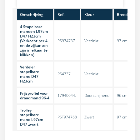
Omschrijving
Ref.
Kleur
Breedte
4 Stapelbare
manden L97cm
D47 H23cm
(Verkocht per 4
PS974737
Verzinkt
97 cm
en de zijkanten
zijn in elkaar te
klikken)
Verdeler
stapelbare
PS4737
Verzinkt
mand D47
H23cm
Prijsprofiel voor
17940044.
Doorschijnend
96 cm
draadmand 96-4
Trolley
stapelbare
PST974768
Zwart
97 cm
mand L97cm
D47 zwart