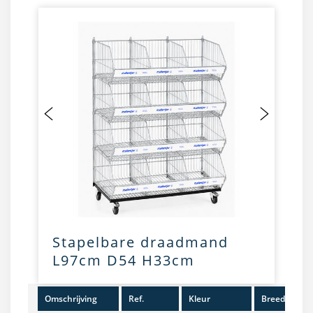
Stapelbare draadmand
L97cm D54 H33cm
Omschrijving
Ref.
Kleur
Breedte