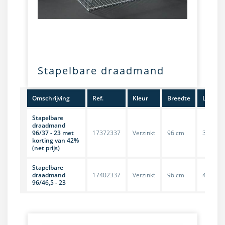
Stapelbare draadmand
Omschrijving
Ref.
Kleur
Breedte
Lengte
Stapelbare
draadmand
96/37 - 23 met
17372337
Verzinkt
96 cm
37 cm
korting van 42%
(net prijs)
Stapelbare
draadmand
17402337
Verzinkt
96 cm
46,5 cm
96/46,5 - 23