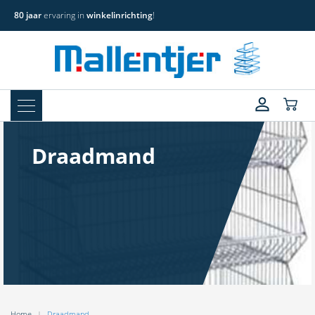
80 jaar
ervaring in
winkelinrichting
!
Draadmand
Home
Draadmand