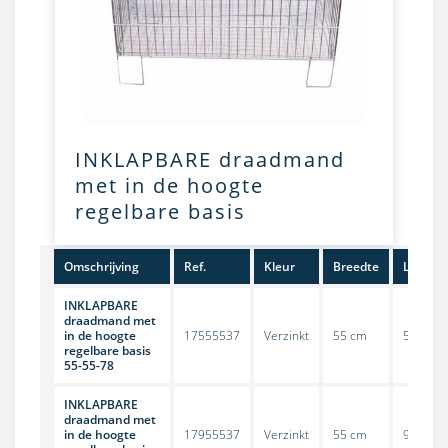
INKLAPBARE draadmand
met in de hoogte
regelbare basis
Omschrijving
Ref.
Kleur
Breedte
Lengte
INKLAPBARE
draadmand met
in de hoogte
17555537
Verzinkt
55 cm
55 cm
regelbare basis
55-55-78
INKLAPBARE
draadmand met
in de hoogte
17955537
Verzinkt
55 cm
96 cm