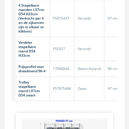
4 Stapelbare
manden L97cm
D54 H33cm
(Verkocht per 4
PS975437
Verzinkt
97 cm
en de zijkanten
zijn in elkaar te
klikken)
Verdeler
stapelbare
PS5437
Verzinkt
mand D54
H33cm
Prijsprofiel voor
17940044..
Doorschijnend
96 cm
draadmand 96-4
Trolley
stapelbare
PST975468
Zwart
97 cm
mand L97cm
D54 zwart