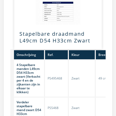
Stapelbare draadmand
L49cm D54 H33cm Zwart
Omschrijving
Ref.
Kleur
Breedte
4 Stapelbare
manden L49cm
D54 H33cm
zwart (Verkocht
PS495468
Zwart
49 cm
per 4 en de
zijkanten zijn in
elkaar te
klikken)
Verdeler
stapelbare
PS5468
Zwart
mand zwart D54
H33cm