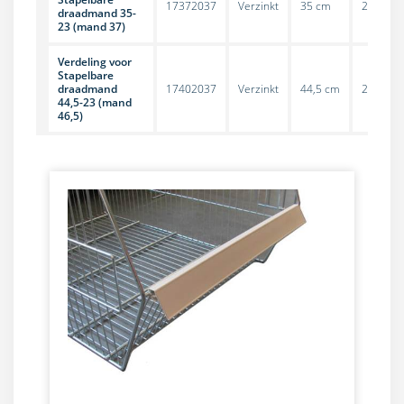
17372037
Verzinkt
35 cm
23 cm
draadmand 35-
23 (mand 37)
Verdeling voor
Stapelbare
draadmand
17402037
Verzinkt
44,5 cm
23 cm
44,5-23 (mand
46,5)