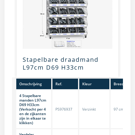
Stapelbare draadmand
L97cm D69 H33cm
Omschrijving
Ref.
Kleur
Breedte
4 Stapelbare
manden L97cm
D69 H33cm
(Verkocht per 4
PS976937
Verzinkt
97 cm
en de zijkanten
zijn in elkaar te
klikken)
Verdeler