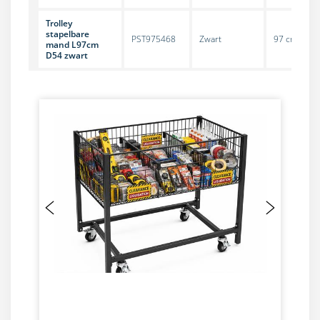
Trolley
stapelbare
PST975468
Zwart
97 cm
mand L97cm
D54 zwart