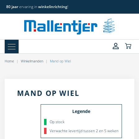
80 jaar
ervaring in
winkelinrichting
!
Home
Winkelmanden
Mand op Wiel
MAND OP WIEL
Legende
Op stock
Verwachte levertijd tussen 2 en 5 weken