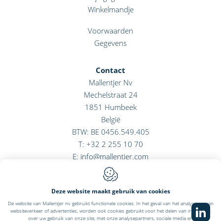
Winkelmandje
Voorwaarden
Gegevens
Contact
Mallentjer Nv
Mechelstraat 24
1851
Humbeek
België
BTW: BE 0456.549.405
T:
+32 2 255 10 70
E:
info@mallentjer.com
Deze website maakt gebruik van cookies
De website van Mallentjer nv gebruikt functionele cookies. In het geval van het analyseren van
Webdesign by IDcreation 2022
websiteverkeer of advertenties, worden ook cookies gebruikt voor het delen van informatie,
Cookie policy
over uw gebruik van onze site, met onze analysepartners, sociale media en