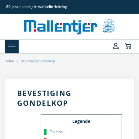
80 jaar
ervaring in
winkelinrichting
!
Home
Bevestiging Gondelkop
BEVESTIGING
GONDELKOP
Legende
Op stock