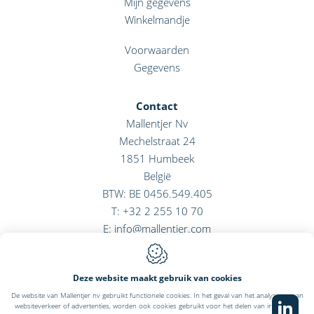
Mijn gegevens
Winkelmandje
Voorwaarden
Gegevens
Contact
Mallentjer Nv
Mechelstraat 24
1851
Humbeek
België
BTW: BE 0456.549.405
T:
+32 2 255 10 70
E:
info@mallentjer.com
Deze website maakt gebruik van cookies
De website van Mallentjer nv gebruikt functionele cookies. In het geval van het analyseren van
Webdesign by IDcreation 2022
websiteverkeer of advertenties, worden ook cookies gebruikt voor het delen van informatie,
Cookie policy