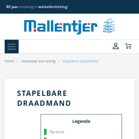
80 jaar
ervaring in
winkelinrichting
!
Home
Uitverkoop met korting
Stapelbare draadmand
STAPELBARE
DRAADMAND
Legende
Op stock