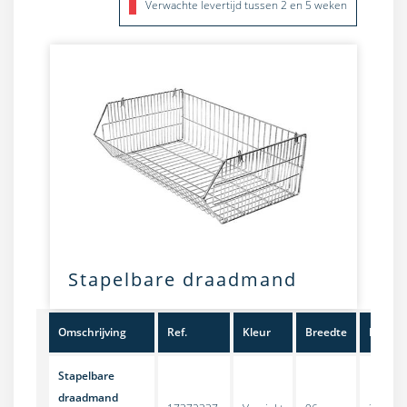
Verwachte levertijd tussen 2 en 5 weken
Stapelbare draadmand
Omschrijving
Ref.
Kleur
Breedte
Lengte
Stapelbare
draadmand