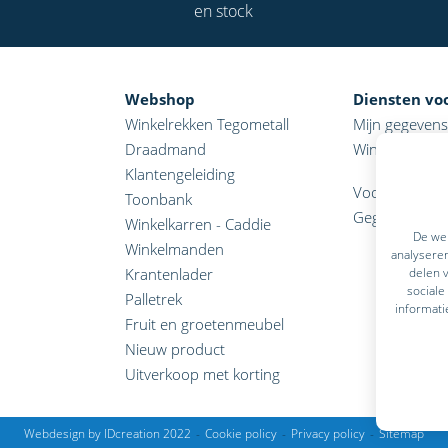
en stock
Webshop
Diensten vo
Winkelrekken Tegometall
Mijn gegevens
Draadmand
Winkelmandje
Klantengeleiding
Voorwaarden
Toonbank
Gegevens
Winkelkarren - Caddie
De web
Winkelmanden
analyseren
delen v
Krantenlader
sociale
Palletrek
informati
Fruit en groetenmeubel
Nieuw product
Uitverkoop met korting
Webdesign by IDcreation 2022
Cookie policy
Privacy policy
Sitemap