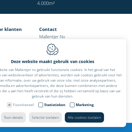
4.000
m²
or klanten
Contact
Mallentjer Nv
Mechelstraat 24
1851
Humbeek
België
Deze website maakt gebruik van cookies
BTW: BE 0456.549.405
site van Mallentjer nv gebruikt functionele cookies. In het geval van het
T:
+32 2 255 10 70
 van websiteverkeer of advertenties, worden ook cookies gebruikt voor het
an informatie, over uw gebruik van onze site, met onze analysepartners,
E:
info@mallentjer.com
 media en advertentiepartners, die deze kunnen combineren met andere
e die u aan hen heeft verstrekt of die zij hebben verzameld op basis van uw
gebruik van hun diensten.
Functioneel
Statistieken
Marketing
Toon details
Selectie toelaten
Alle cookies toelaten