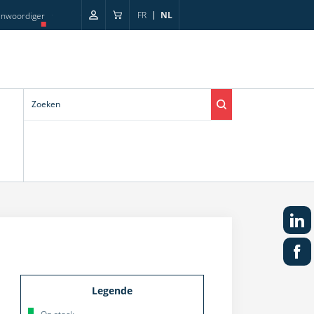
FR
NL
enwoordiger
Legende