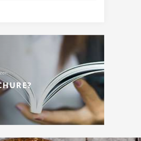
 een
CHURE?