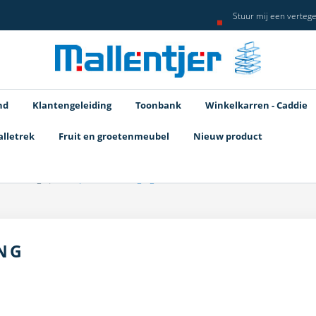
Stuur mij een verteg
nd
Klantengeleiding
Toonbank
Winkelkarren - Caddie
alletrek
Fruit en groetenmeubel
Nieuw product
outen Rug
Complete Bevestiging
ING