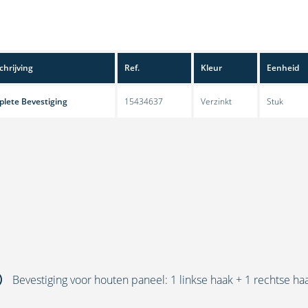
hrijving
Ref.
Kleur
Eenheid
lete Bevestiging
15434637
Verzinkt
Stuk
Bevestiging voor houten paneel: 1 linkse haak + 1 rechtse ha