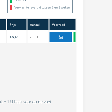
Op stock
Verwachte levertijd tussen 2 en 5 weken
Prijs
Aantal
Voorraad
-
+
€ 5,48
ak + 1 U haak voor op de voet