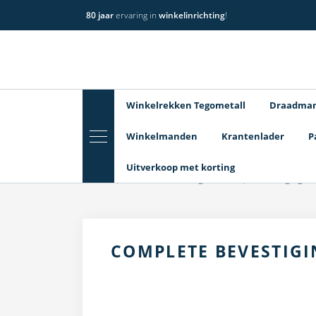
80 jaar
ervaring in
winkelinrichting
!
Winkelrekken Tegometall
Draadma
Winkelmanden
Krantenlader
P
Uitverkoop met korting
Home
Winkelrekken Tegometall
Bevestiging H
COMPLETE BEVESTIG