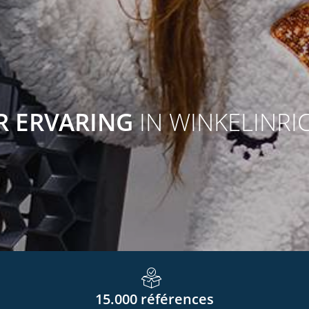
AR ERVARING
IN WINKELINRI
15.000
références