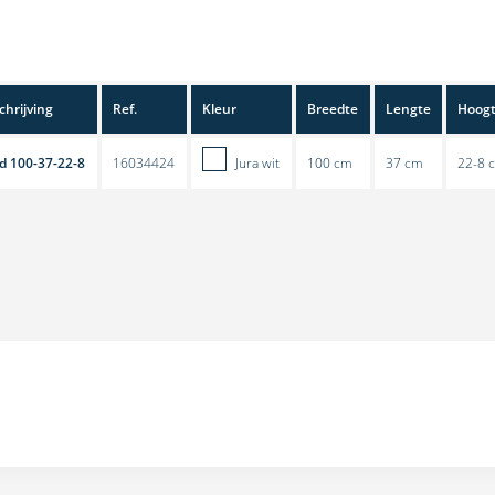
hrijving
Ref.
Kleur
Breedte
Lengte
Hoog
 100-37-22-8
16034424
Jura wit
100 cm
37 cm
22-8 