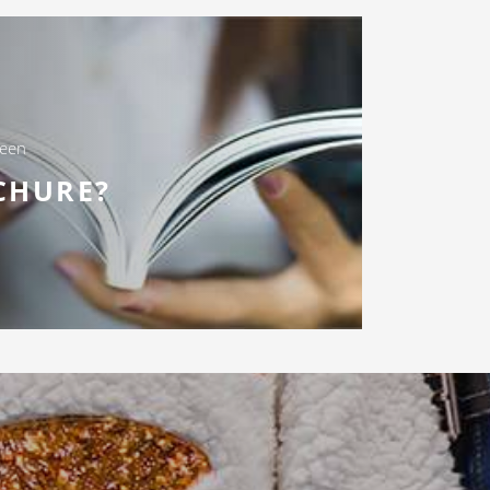
 een
CHURE?