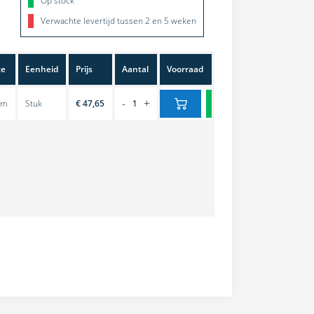
Op stock
Verwachte levertijd tussen 2 en 5 weken
te
Eenheid
Prijs
Aantal
Voorraad
-
+
cm
Stuk
€ 47,65