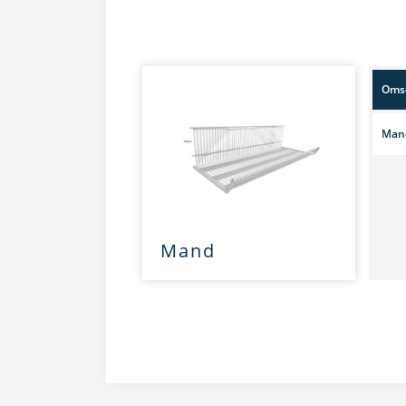
Omsc
Mand
Mand