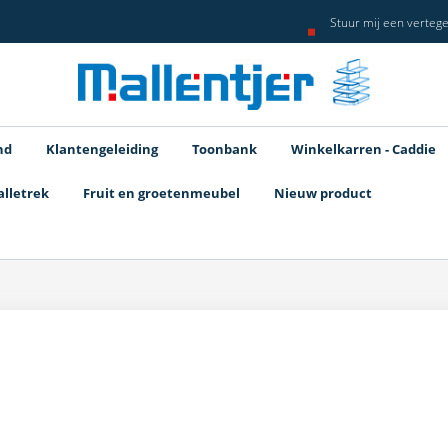
Stuur mij een verteg
nd
Klantengeleiding
Toonbank
Winkelkarren - Caddie
alletrek
Fruit en groetenmeubel
Nieuw product
d