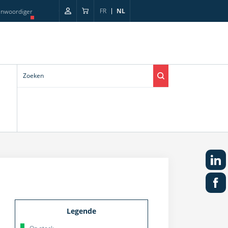
FR
NL
enwoordiger
Legende