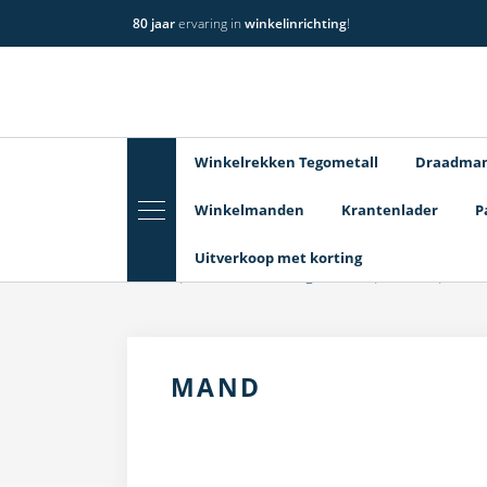
80 jaar
ervaring in
winkelinrichting
!
Winkelrekken Tegometall
Draadma
Winkelmanden
Krantenlader
P
Uitverkoop met korting
Home
Winkelrekken Tegometall
Mand
Man
MAND