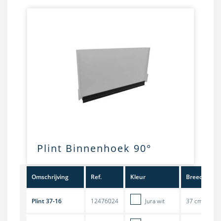
Plint Binnenhoek 90°
Omschrijving
Ref.
Kleur
Breedte
Plint 37-16
12476024
Jura wit
37 cm