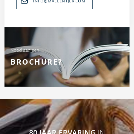
INFO@MALLENTJER.COM
Nood aan een
BROCHURE?
80 JAAR ERVARING
IN