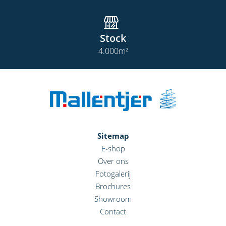
Stock
4.000
m²
Sitemap
E-shop
Over ons
Fotogalerij
Brochures
Showroom
Contact