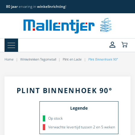
80 jaar
ervaring in
winkelinrichting
!
Home
Winkelrekken Tegometall
Plint en Lade
Plint Binnenhoek 90°
PLINT BINNENHOEK 90°
Legende
Op stock
Verwachte levertijd tussen 2 en 5 weken