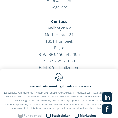
Voorwaarden
Gegevens
Contact
Mallentjer Nv
Mechelstraat 24
1851
Humbeek
België
BTW: BE 0456.549.405
T:
+32 2 255 10 70
E:
info@mallentjer.com
Deze website maakt gebruik van cookies
De website van Mallentjer nv gebruikt functionele cookies. In het geval van het analyseren van
Webdesign by IDcreation 2022
websiteverkeer of advertenties, worden ook cookies gebruikt voor het delen van informatie,
Cookie policy
over uw gebruik van onze site, met onze analysepartners, sociale media en
Privacy policy
advertentiepartners, die deze kunnen combineren met andere informatie die u aan hen heeft
Sitemap
verstrekt of die zij hebben verzameld op basis van uw gebruik van hun diensten.
Functioneel
Statistieken
Marketing