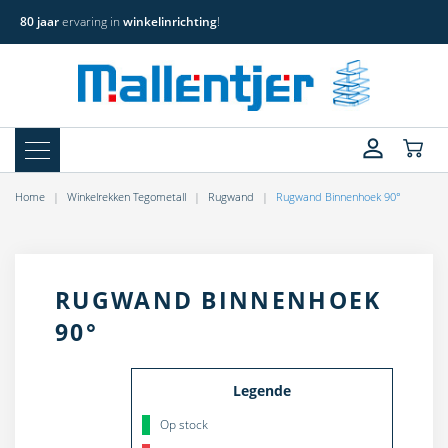
80 jaar
ervaring in
winkelinrichting
!
Home
Winkelrekken Tegometall
Rugwand
Rugwand Binnenhoek 90°
RUGWAND BINNENHOEK
90°
Legende
Op stock