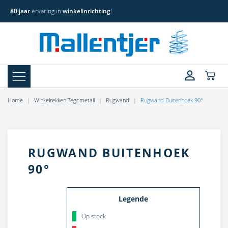
80 jaar
ervaring in
winkelinrichting
!
Home
Winkelrekken Tegometall
Rugwand
Rugwand Buitenhoek 90°
RUGWAND BUITENHOEK
90°
Legende
Op stock