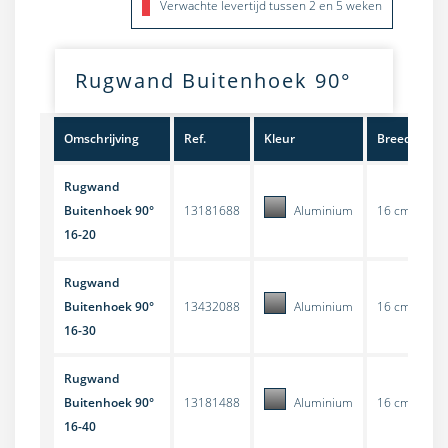
Verwachte levertijd tussen 2 en 5 weken
Rugwand Buitenhoek 90°
Omschrijving
Ref.
Kleur
Breedte
Rugwand
Buitenhoek 90°
13181688
Aluminium
16 cm
16-20
Rugwand
Buitenhoek 90°
13432088
Aluminium
16 cm
16-30
Rugwand
Buitenhoek 90°
13181488
Aluminium
16 cm
16-40