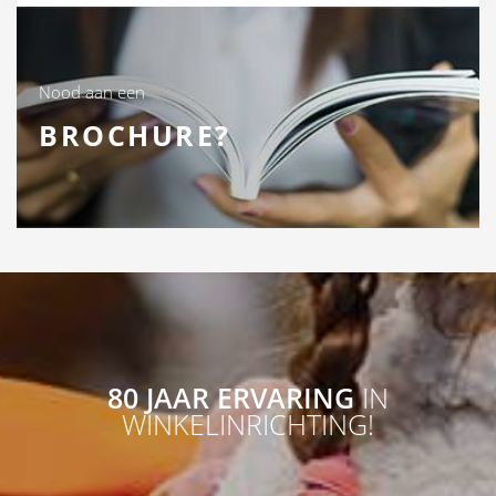
Nood aan een
BROCHURE?
80 JAAR ERVARING
IN
WINKELINRICHTING!