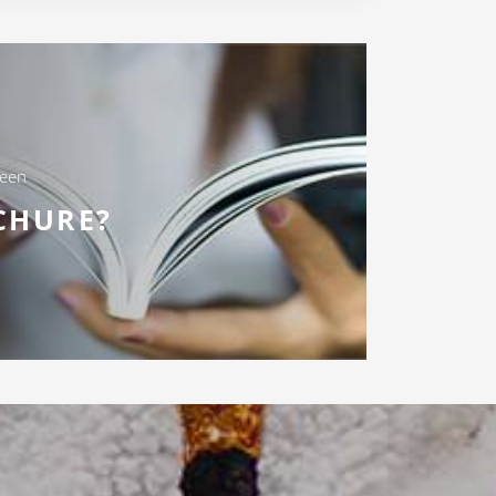
 een
CHURE?