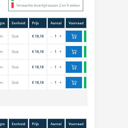
Verwachte levertijd tussen 2 en 5 weken
gte
Eenheid
Prijs
Aantal
Voorraad
-
+
cm
Stuk
€ 18,18
-
+
cm
Stuk
€ 18,18
-
+
cm
Stuk
€ 18,18
-
+
cm
Stuk
€ 18,18
gte
Eenheid
Prijs
Aantal
Voorraad