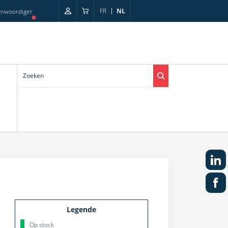
FR
NL
enwoordiger
Legende
Op stock