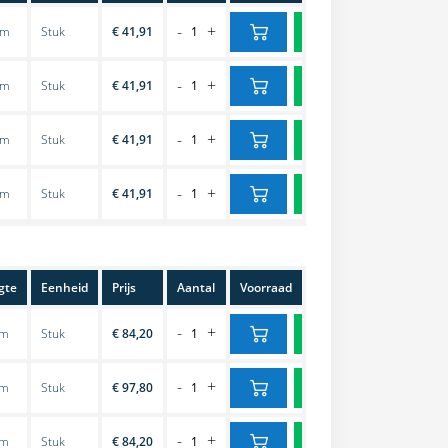
-
+
cm
Stuk
€ 41,91
-
+
cm
Stuk
€ 41,91
-
+
cm
Stuk
€ 41,91
-
+
cm
Stuk
€ 41,91
gte
Eenheid
Prijs
Aantal
Voorraad
-
+
cm
Stuk
€ 84,20
-
+
cm
Stuk
€ 97,80
-
+
cm
Stuk
€ 84,20