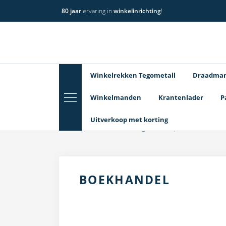
80 jaar
ervaring in
winkelinrichting
!
Winkelrekken Tegometall
Draadma
Winkelmanden
Krantenlader
P
Uitverkoop met korting
Home
Winkelrekken Tegometall
Boekhandel
BOEKHANDEL