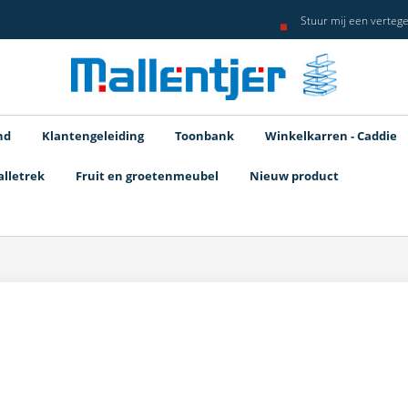
Stuur mij een verteg
nd
Klantengeleiding
Toonbank
Winkelkarren - Caddie
alletrek
Fruit en groetenmeubel
Nieuw product