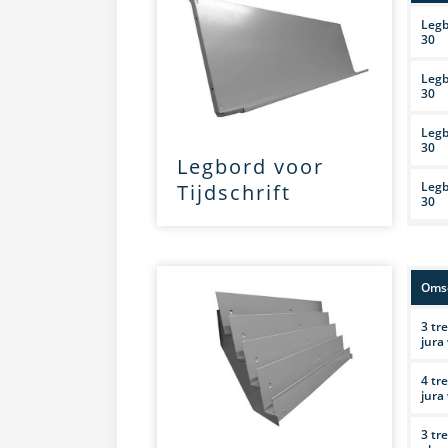
Legb
30
Legb
30
Legb
30
Legbord voor
Legb
Tijdschrift
30
Omsc
3 tr
jura
4 tr
jura
3 tr