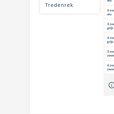
alu
Tredenrek
4 tr
alu
3 tr
grijs
4 tr
grijs
3 tr
zwar
4 tr
zwar