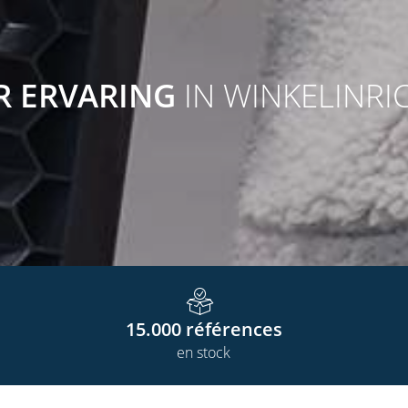
AR ERVARING
IN WINKELINRI
15.000
références
en stock