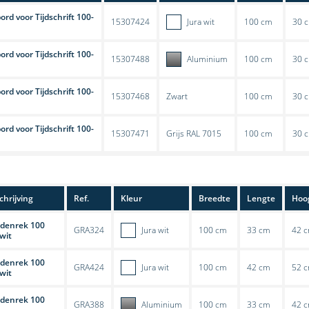
ord voor Tijdschrift 100-
15307424
Jura wit
100 cm
30 
ord voor Tijdschrift 100-
15307488
Aluminium
100 cm
30 
ord voor Tijdschrift 100-
15307468
Zwart
100 cm
30 
ord voor Tijdschrift 100-
15307471
Grijs RAL 7015
100 cm
30 
hrijving
Ref.
Kleur
Breedte
Lengte
Hoo
edenrek 100
GRA324
Jura wit
100 cm
33 cm
42 
 wit
edenrek 100
GRA424
Jura wit
100 cm
42 cm
52 
 wit
edenrek 100
GRA388
Aluminium
100 cm
33 cm
42 