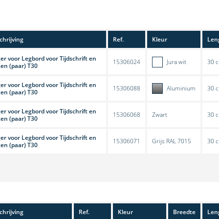
hrijving
Ref.
Kleur
Len
er voor Legbord voor Tijdschrift en
15306024
Jura wit
30 
en (paar) T30
er voor Legbord voor Tijdschrift en
15306088
Aluminium
30 
en (paar) T30
er voor Legbord voor Tijdschrift en
15306068
Zwart
30 
en (paar) T30
er voor Legbord voor Tijdschrift en
15306071
Grijs RAL 7015
30 
en (paar) T30
hrijving
Ref.
Kleur
Breedte
Len