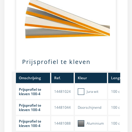
Prijsprofiel te kleven
Omschrijving
Ref.
Kleur
Lengte
Prijsprofiel te
14481024
Jura wit
100 cm
kleven 100-4
Prijsprofiel te
14481044
Doorschijnend
100 cm
kleven 100-4
Prijsprofiel te
14481088
Aluminium
100 cm
kleven 100-4