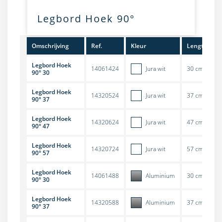
Legbord Hoek 90°
Omschrijving
Ref.
Kleur
Lengte
Legbord Hoek
14061424
Jura wit
30 cm
S
90° 30
Legbord Hoek
14320524
Jura wit
37 cm
S
90° 37
Legbord Hoek
14320624
Jura wit
47 cm
S
90° 47
Legbord Hoek
14320724
Jura wit
57 cm
S
90° 57
Legbord Hoek
14061488
Aluminium
30 cm
S
90° 30
Legbord Hoek
14320588
Aluminium
37 cm
S
90° 37