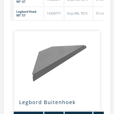
90° 47
Legbord Hoek
14320771
Grijs RAL 7015
57 cm
S
90° 57
Legbord Buitenhoek