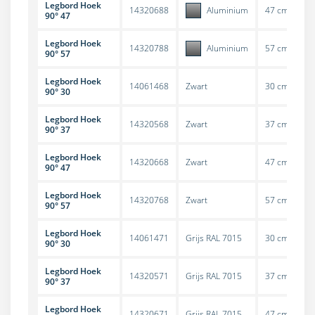
Legbord Hoek
14320688
Aluminium
47 cm
S
90° 47
Legbord Hoek
14320788
Aluminium
57 cm
S
90° 57
Legbord Hoek
14061468
Zwart
30 cm
S
90° 30
Legbord Hoek
14320568
Zwart
37 cm
S
90° 37
Legbord Hoek
14320668
Zwart
47 cm
S
90° 47
Legbord Hoek
14320768
Zwart
57 cm
S
90° 57
Legbord Hoek
14061471
Grijs RAL 7015
30 cm
S
90° 30
Legbord Hoek
14320571
Grijs RAL 7015
37 cm
S
90° 37
Legbord Hoek
14320671
Grijs RAL 7015
47 cm
S