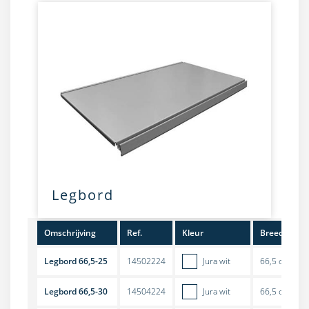
Legbord
Omschrijving
Ref.
Kleur
Breedte
Legbord 66,5-25
14502224
Jura wit
66,5 cm
Legbord 66,5-30
14504224
Jura wit
66,5 cm