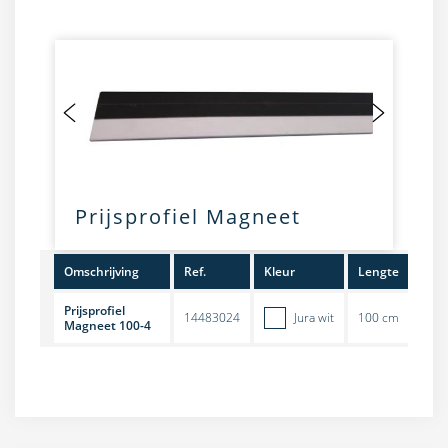
Prijsprofiel Magneet
Omschrijving
Ref.
Kleur
Lengte
Hoo
Prijsprofiel
14483024
Jura wit
100 cm
4 c
Magneet 100-4