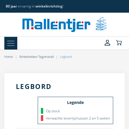
80 jaar
ervaring in
winkelinrichting
!
Home
Winkelrekken Tegometall
Legbord
LEGBORD
Legende
Op stock
Verwachte levertijd tussen 2 en 5 weken