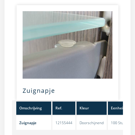
Zuignapje
Omschrijving
Ref.
Kleur
Eenheid
Zuignapje
12155444
Doorschijnend
100 Stuks