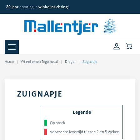
80 jaar
ervaring in
winkelinrichting
!
Home
Winkelrekken Tegometall
Drager
Zuignapje
ZUIGNAPJE
Legende
Op stock
Verwachte levertijd tussen 2 en 5 weken