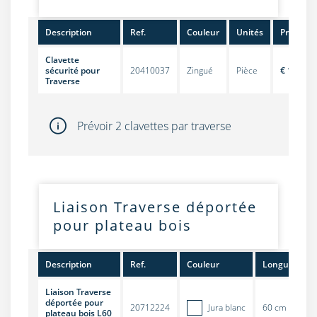
Description
Ref.
Couleur
Unités
Prix
Clavette
sécurité pour
20410037
Zingué
Pièce
€ 1,00
Traverse
Prévoir 2 clavettes par traverse
Liaison Traverse déportée
pour plateau bois
Description
Ref.
Couleur
Longueur
Liaison Traverse
déportée pour
20712224
Jura blanc
60 cm
plateau bois L60