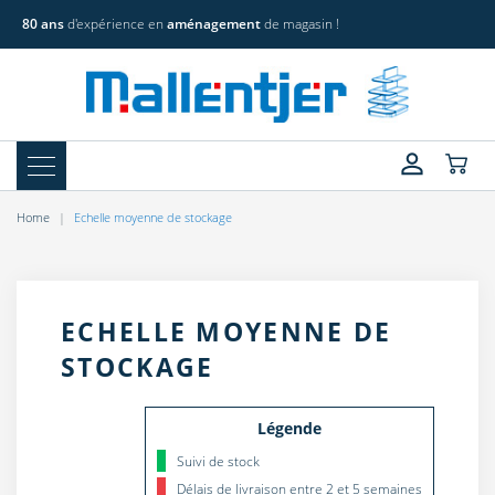
80 ans
d'expérience en
aménagement
de magasin !
Home
Echelle moyenne de stockage
ECHELLE MOYENNE DE
STOCKAGE
Légende
Suivi de stock
Délais de livraison entre 2 et 5 semaines