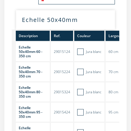
Echelle 50x40mm
Description
Ref.
Couleur
Largeur
H
Echelle
50x40mm 60 -
29015124
Jura blanc
60 cm
3
350 cm
Echelle
50x40mm 70 -
29015224
Jura blanc
70 cm
3
350 cm
Echelle
50x40mm 80 -
29015324
Jura blanc
80 cm
3
350 cm
Echelle
50x40mm 95 -
29015424
Jura blanc
95 cm
3
350 cm
Echelle