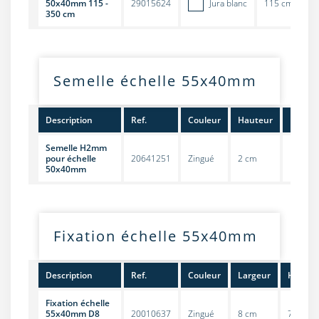
50x40mm 115 -
29015624
Jura blanc
115 cm
3
350 cm
Semelle échelle 55x40mm
Description
Ref.
Couleur
Hauteur
Unités
Semelle H2mm
pour échelle
20641251
Zingué
2 cm
Pièce
50x40mm
Fixation échelle 55x40mm
Description
Ref.
Couleur
Largeur
Hauteu
Fixation échelle
55x40mm D8
20010637
Zingué
8 cm
75 cm