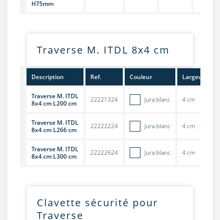
H75mm
Traverse M. ITDL 8x4 cm
Description
Ref.
Couleur
Largeur
Traverse M. ITDL
22221324
Jura blanc
4 cm
2
8x4 cm L200 cm
Traverse M. ITDL
22222224
Jura blanc
4 cm
2
8x4 cm L266 cm
Traverse M. ITDL
22222624
Jura blanc
4 cm
3
8x4 cm L300 cm
Clavette sécurité pour
Traverse