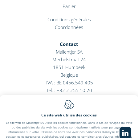
Panier
Conditions générales
Coordonnées
Contact
Mallentjer SA
Mechelstraat 24
1851
Humbeek
Belgique
TVA : BE 0456.549.405
Tél. :
+32 2 255 10 70
E-mail :
info@mallentjer.com
Ce site web utilise des cookies
Le site web de Mallentjer SA utilise les cookies fonctionnels. Dans le cas de l'analyse du trafic
ou des publicités du site web, les cookies sont également utilisés pour partager des
Conception du site web par IDcreation 2022
informations sur votre utilisation de notre site, avec nos partenaires d'analyse, les médias
Cookie policy
sociaux et les partenaires publicitaires, qui peuvent les combiner avec d'autres informations