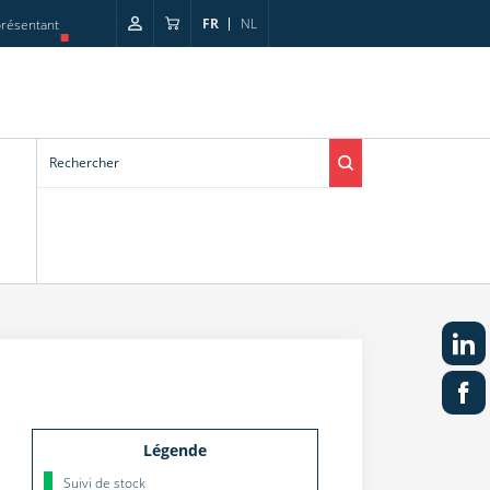
FR
NL
résentant
Légende
Suivi de stock