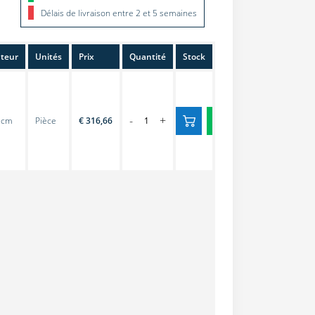
Délais de livraison entre 2 et 5 semaines
teur
Unités
Prix
Quantité
Stock
-
+
 cm
Pièce
€ 316,66