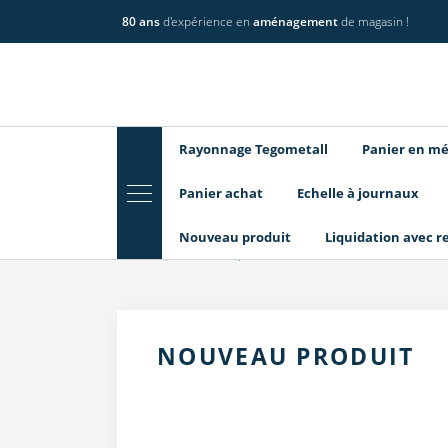
80 ans
d'expérience en
aménagement
de magasin !
Rayonnage Tegometall
Panier en mé
Panier achat
Echelle à journaux
Nouveau produit
Liquidation avec r
Home
Nouveau produit
NOUVEAU PRODUIT