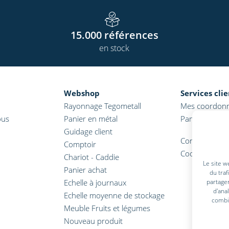
15.000
références
en stock
Webshop
Services cli
Rayonnage Tegometall
Mes coordon
ous
Panier en métal
Panier
Guidage client
Conditions gé
Comptoir
Coordonnées
Chariot - Caddie
Le site w
Panier achat
du traf
Echelle à journaux
partager
d'ana
Echelle moyenne de stockage
combin
Meuble Fruits et légumes
Nouveau produit