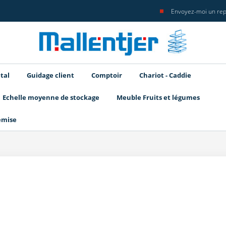
Envoyez-moi un rep
tal
Guidage client
Comptoir
Chariot - Caddie
Echelle moyenne de stockage
Meuble Fruits et légumes
emise