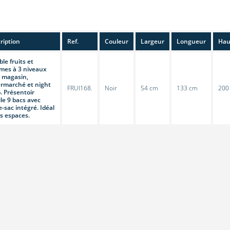
ription
Ref.
Couleur
Largeur
Longueur
Hau
le fruits et
mes à 3 niveaux
 magasin,
rmarché et night
FRUI168.
Noir
54 cm
133 cm
200
. Présentoir
le 9 bacs avec
e-sac intégré. Idéal
ts espaces.