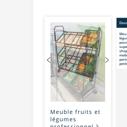
Desc
Meub
légu
pour
supe
shop
mobi
port
peti
Meuble fruits et
légumes
professionnel à