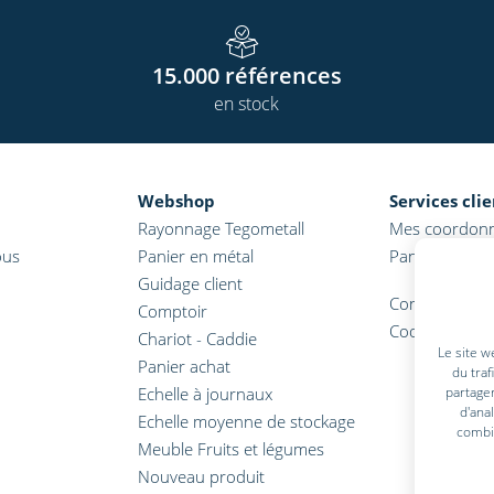
15.000
références
en stock
Webshop
Services cli
Rayonnage Tegometall
Mes coordon
ous
Panier en métal
Panier
Guidage client
Conditions gé
Comptoir
Coordonnées
Chariot - Caddie
Le site w
Panier achat
du traf
Echelle à journaux
partager
d'ana
Echelle moyenne de stockage
combin
Meuble Fruits et légumes
Nouveau produit