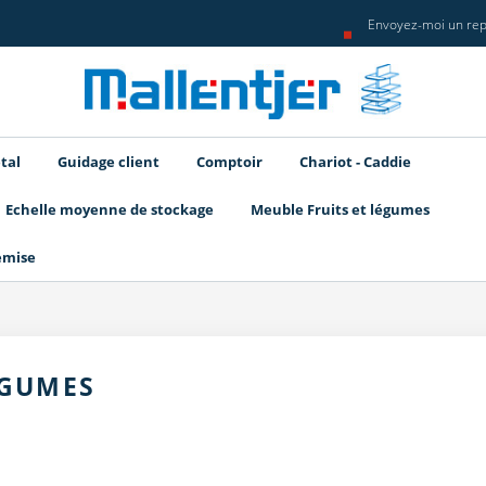
Envoyez-moi un rep
tal
Guidage client
Comptoir
Chariot - Caddie
Echelle moyenne de stockage
Meuble Fruits et légumes
emise
ÉGUMES