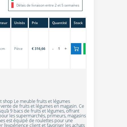
Délais de livraison entre 2 et 5 semaines
teur
Unités
Prix
Quantité
Stock
-
+
 cm
Pièce
€ 316,66
t shop Le meuble fruits et légumes
a vente de fruits et légumes en magasin. Ce
qu’à 9 bacs de fruits et légumes, offrant
 pour les supermarchés, primeurs, magasins
mes est équipé de roulettes pour une
 l’expérience client et favoriser les achats