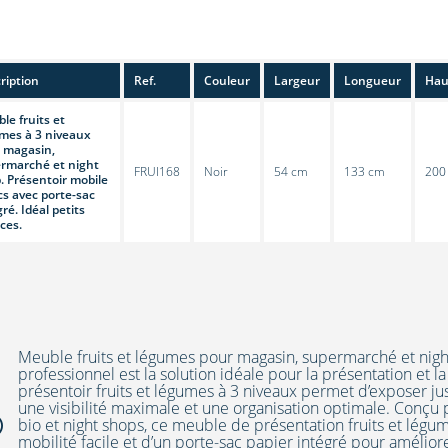
ription
Ref.
Couleur
Largeur
Longueur
Hau
le fruits et
mes à 3 niveaux
 magasin,
rmarché et night
FRUI168
Noir
54 cm
133 cm
200
. Présentoir mobile
cs avec porte-sac
ré. Idéal petits
ces.
Meuble fruits et légumes pour magasin, supermarché et nigh
professionnel est la solution idéale pour la présentation et l
présentoir fruits et légumes à 3 niveaux permet d’exposer jus
une visibilité maximale et une organisation optimale. Conçu
bio et night shops, ce meuble de présentation fruits et légu
mobilité facile et d’un porte-sac papier intégré pour améliorer