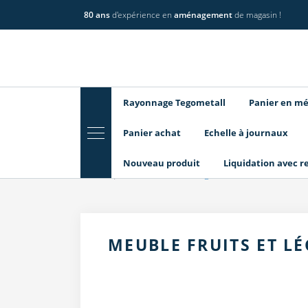
80 ans
d'expérience en
aménagement
de magasin !
Rayonnage Tegometall
Panier en mé
Panier achat
Echelle à journaux
Nouveau produit
Liquidation avec r
Home
Meuble Fruits et légumes
MEUBLE FRUITS ET L