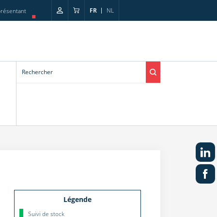
FR
NL
résentant
Légende
Suivi de stock