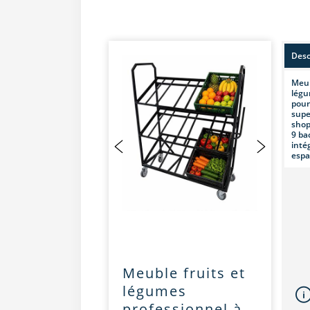
Desc
Meub
légu
pour
supe
shop
9 ba
intég
espa
Meuble fruits et
légumes
professionnel à