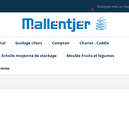
Envoyez-moi un rep
tal
Guidage client
Comptoir
Chariot - Caddie
Echelle moyenne de stockage
Meuble Fruits et légumes
emise