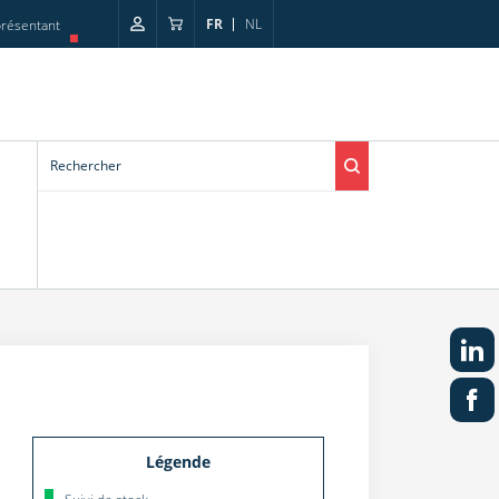
FR
NL
résentant
Légende