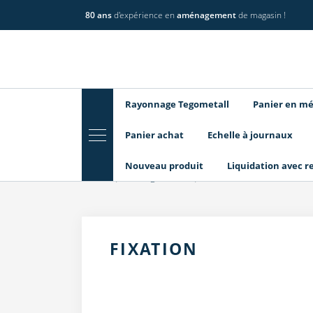
80 ans
d'expérience en
aménagement
de magasin !
Rayonnage Tegometall
Panier en mé
Panier achat
Echelle à journaux
Nouveau produit
Liquidation avec r
Home
Guidage client
Fixation
FIXATION