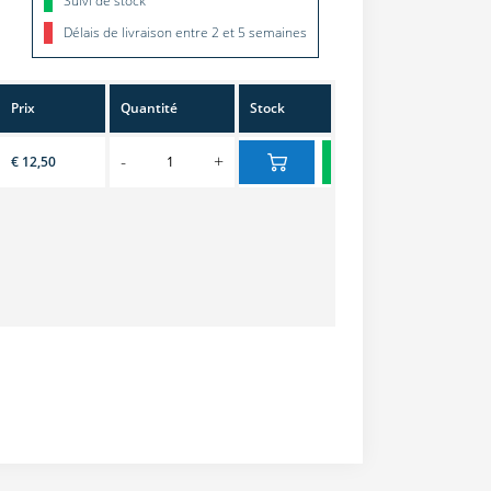
Suivi de stock
Délais de livraison entre 2 et 5 semaines
Prix
Quantité
Stock
-
+
€ 12,50