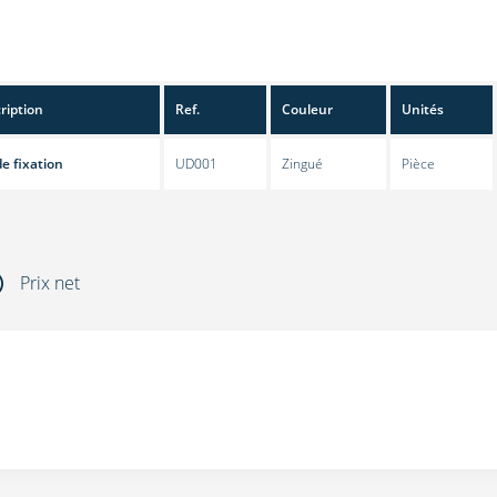
ription
Ref.
Couleur
Unités
de fixation
UD001
Zingué
Pièce
Prix net