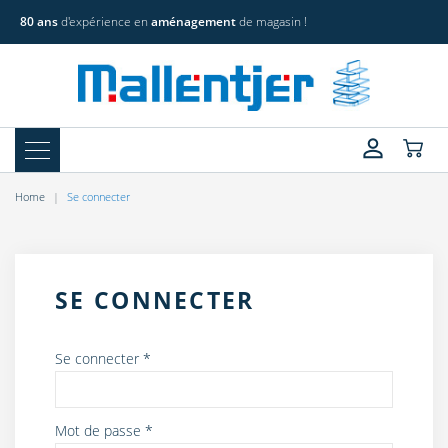
80 ans
d'expérience en
aménagement
de magasin !
Home
Se connecter
SE CONNECTER
Se connecter
*
Mot de passe
*