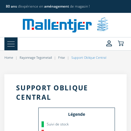
80 ans
d'expérience en
aménagement
de magasin !
Home
Rayonnage Tegometall
Frise
Support Oblique Central
SUPPORT OBLIQUE
CENTRAL
Légende
Suivi de stock