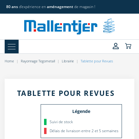
80 ans
d'expérience en
aménagement
de magasin !
Home
Rayonnage Tegometall
Librairie
Tablette pour Revues
TABLETTE POUR REVUES
Légende
Suivi de stock
Délais de livraison entre 2 et 5 semaines