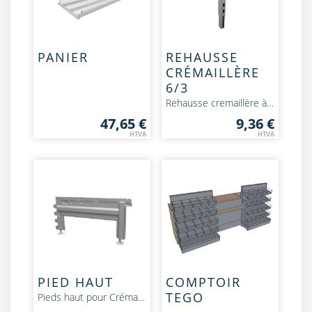
PANIER
REHAUSSE
CRÉMAILLÈRE
6/3
Rehausse cremaillère à emboiter au-dessus de la cremaillère, pour augmenter la hauteur
47,65 €
9,36 €
HTVA
HTVA
PIED HAUT
COMPTOIR
TEGO
Pieds haut pour Crémaillères