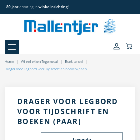
80 jaar
ervaring in
winkelinrichting
!
Home
Winkelrekken Tegometall
Boekhandel
Drager voor Legbord voor Tijdschrift en boeken (paar)
DRAGER VOOR LEGBORD
VOOR TIJDSCHRIFT EN
BOEKEN (PAAR)
Legende