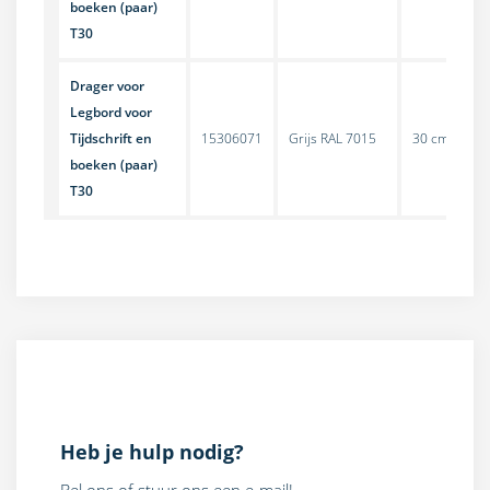
boeken (paar)
T30
Drager voor
Legbord voor
Tijdschrift en
15306071
Grijs RAL 7015
30 cm
S
boeken (paar)
T30
Heb je hulp nodig?
Bel ons of stuur ons een e-mail!