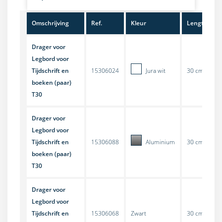
Omschrijving
Ref.
Kleur
Lengte
Drager voor
Legbord voor
Tijdschrift en
15306024
Jura wit
30 cm
S
boeken (paar)
T30
Drager voor
Legbord voor
Tijdschrift en
15306088
Aluminium
30 cm
S
boeken (paar)
T30
Drager voor
Legbord voor
Tijdschrift en
15306068
Zwart
30 cm
S