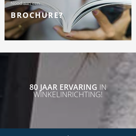
Nood aan een
BROCHURE?
80 JAAR ERVARING
IN
WINKELINRICHTING!