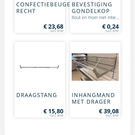
CONFECTIEBEUGEL
BEVESTIGING
RECHT
GONDELKOP
Bout en moer niet inbegrepen (er moet 2 bouten per bevestiging)
€ 23,68
€ 0,24
Excl. BTW
Excl. BTW
DRAAGSTANG
INHANGMAND
MET DRAGER
€ 15,80
€ 39,08
Excl. BTW
Excl. BTW